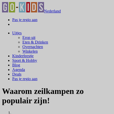
Nederland
Pas je regio aan
Uitjes
Erop uit
Eten & Drinken
Overnachten
Winkelen
Kinderfeestje
Sport & Hobby
Blog
Agenda
Deals
Pas je regio aan
Waarom zeilkampen zo
populair zijn!