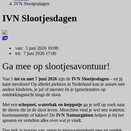
IVN Slootjesdagen
IVN Slootjesdagen
van: 5 juni 2026 10:00
tot: 7 juni 2026 17:00
Ga mee op slootjesavontuur!
Van 5
tot en met 7 juni 2026
zijn de
IVN Slootjesdagen
– en jij
kunt meedoen! Op allerlei plekken in Nederland kun je samen met
andere kinderen, je juf of meester én je (groot)ouders op
ontdekkingstocht langs de sloot.
Met een
schepnet, waterbak en loeppotje
ga je zelf op zoek naar
de dieren die in de sloot leven. Misschien vind je wel een watertor,
bootsmannetje of kikker! De
IVN Natuurgidsen
helpen je bij het
speuren en vertellen alles over wat je vindt.
Dus trek je laarzen aan, neem je nieuwsgierigheid mee en ontdek