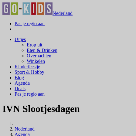
Nederland
Pas je regio aan
Uitjes
Erop uit
Eten & Drinken
Overnachten
Winkelen
Kinderfeestje
Sport & Hobby
Blog
Agenda
Deals
Pas je regio aan
IVN Slootjesdagen
Nederland
Agenda