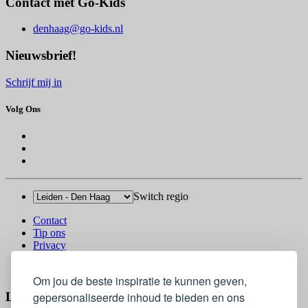
Contact met Go-Kids
denhaag@go-kids.nl
Nieuwsbrief!
Schrijf mij in
Volg Ons
Switch regio
Contact
Tip ons
Privacy
Log in
© 2026 Go-Kids
Om jou de beste inspiratie te kunnen geven,
Log In
gepersonaliseerde inhoud te bieden en ons