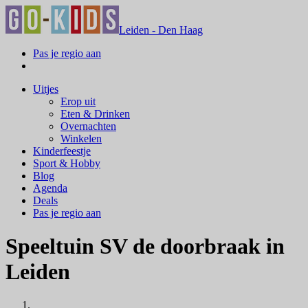
Leiden - Den Haag
Pas je regio aan
Uitjes
Erop uit
Eten & Drinken
Overnachten
Winkelen
Kinderfeestje
Sport & Hobby
Blog
Agenda
Deals
Pas je regio aan
Speeltuin SV de doorbraak in
Leiden