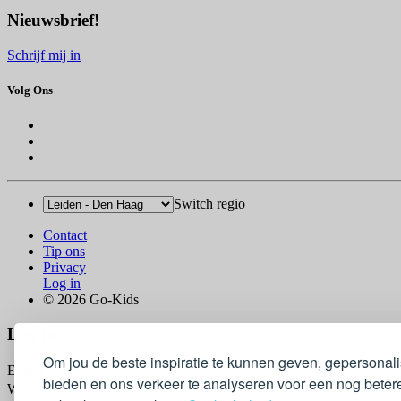
Nieuwsbrief!
Schrijf mij in
Volg Ons
Switch regio
Contact
Tip ons
Privacy
Log in
© 2026 Go-Kids
Log In
Om jou de beste inspiratie te kunnen geven, gepersonal
Email
bieden en ons verkeer te analyseren voor een nog betere
Wachtwoord