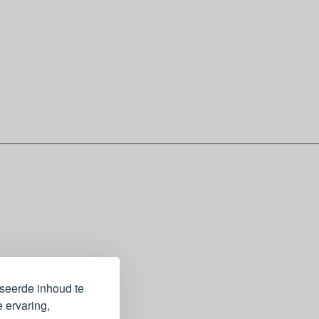
iseerde inhoud te
 ervaring,