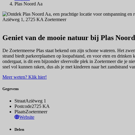
Plas Noord Aa
Aziëweg 1, 2725 KA Zoetermeer
Navigeer naar
Geniet van de mooie natuur bij Plas Noor
De Zoetermeerse Plas staat bekend om zijn schone wateren. Het zwemg
strand biedt parkeerplaatsen op loopafstand, en voor eten en drinken k
ondergaat, is dit een bijzonder sfeervolle plek in Zoetermeer die je n
snel vol kunnen raken, dus als je met kinderen naar het zandstrand va
Meer weten? Klik hier!
Gegevens
Straat
Aziëweg 1
Postcode
2725 KA
Plaats
Zoetermeer
Website
Delen