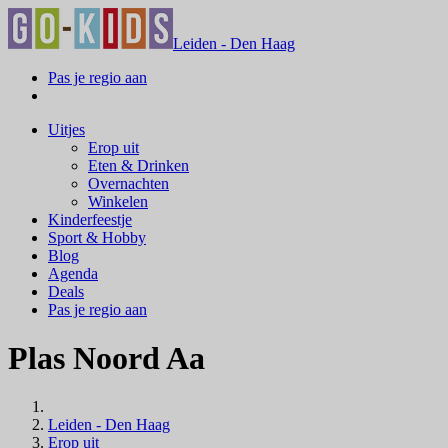
Leiden - Den Haag
Pas je regio aan
Uitjes
Erop uit
Eten & Drinken
Overnachten
Winkelen
Kinderfeestje
Sport & Hobby
Blog
Agenda
Deals
Pas je regio aan
Plas Noord Aa
Leiden - Den Haag
Erop uit