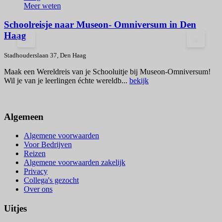
Meer weten
Schoolreisje naar Museon- Omniversum in Den
Haag
P
<
>
V
Stadhouderslaan 37, Den Haag
v
Maak een Wereldreis van je Schooluitje bij Museon-Omniversum!
V
Wil je van je leerlingen échte wereldb...
bekijk
Algemeen
Algemene voorwaarden
Voor Bedrijven
Reizen
Algemene voorwaarden zakelijk
Privacy
Collega's gezocht
Over ons
Uitjes