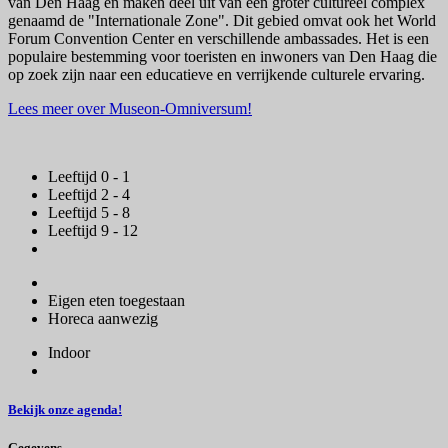
van Den Haag en maken deel uit van een groter cultureel complex
genaamd de "Internationale Zone". Dit gebied omvat ook het World
Forum Convention Center en verschillende ambassades. Het is een
populaire bestemming voor toeristen en inwoners van Den Haag die
op zoek zijn naar een educatieve en verrijkende culturele ervaring.
Lees meer over Museon-Omniversum!
Leeftijd 0 - 1
Leeftijd 2 - 4
Leeftijd 5 - 8
Leeftijd 9 - 12
Eigen eten toegestaan
Horeca aanwezig
Indoor
Bekijk onze agenda!
Gegevens