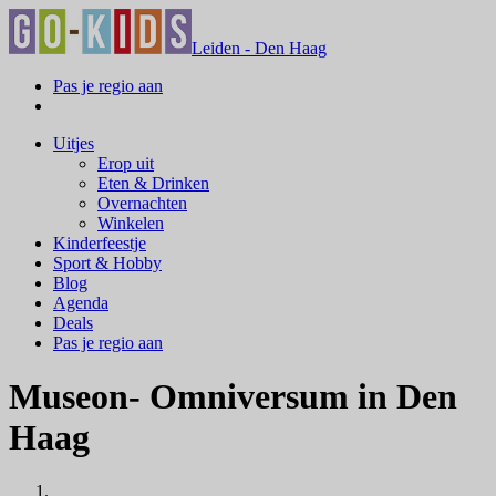
Leiden - Den Haag
Pas je regio aan
Uitjes
Erop uit
Eten & Drinken
Overnachten
Winkelen
Kinderfeestje
Sport & Hobby
Blog
Agenda
Deals
Pas je regio aan
Museon- Omniversum in Den
Haag