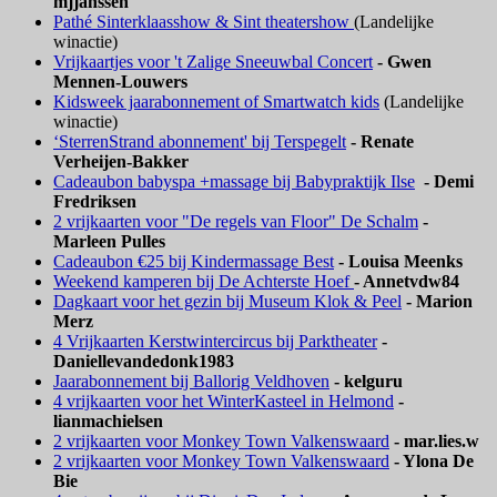
mjjanssen
Pathé Sinterklaasshow & Sint theatershow
(Landelijke
winactie)
Vrijkaartjes voor 't Zalige Sneeuwbal Concert
- Gwen
Mennen-Louwers
Kidsweek jaarabonnement of Smartwatch kids
(Landelijke
winactie)
‘SterrenStrand abonnement' bij Terspegelt
- Renate
Verheijen-Bakker
Cadeaubon babyspa +massage bij Babypraktijk Ilse
- Demi
Fredriksen
2 vrijkaarten voor "De regels van Floor" De Schalm
-
Marleen Pulles
Cadeaubon €25 bij Kindermassage Best
- Louisa Meenks
Weekend kamperen bij De Achterste Hoef
- Annetvdw84
Dagkaart voor het gezin bij Museum Klok & Peel
- Marion
Merz
4 Vrijkaarten Kerstwintercircus bij Parktheater
-
Daniellevandedonk1983
Jaarabonnement bij Ballorig Veldhoven
- kelguru
4 vrijkaarten voor het WinterKasteel in Helmond
-
lianmachielsen
2 vrijkaarten voor Monkey Town Valkenswaard
- mar.lies.w
2 vrijkaarten voor Monkey Town Valkenswaard
- Ylona De
Bie