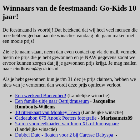
Winnaars van de feestmaand: Go-Kids 10
jaar!
De feestmaand is voorbij! Dat betekend dat wij heel veel mensen die
mee hebben gedaan aan de winacties vandaag blij gaan maken met
een mooie prijs!
Zie je je naam staan, neem dan even contact op via de mail, vermeld
hierin de prijs die je hebt gewonnen en je NAW gegevens zodat we
ervoor kunnen zorgen dat jij je gewonnen prijs krijgt. Je mag mailen
naar: eindhoven@go-kids.nl
Als je hebt gewonnen kun je t/m 31 dec je prijs claimen, hebben we
niets van je vernomen dan wordt deze prijs opnieuw verloot.
Een weekend Boerenbed!
(Landelijke winactie)
Een familie-uitje naar Oertijdmuseum
- Jacqueline
Rombouts-Willems
10 rittenkaart van Monkey Town
(Landelijke winactie)
Cadeaubon €75 Anouk Peeters fotografie
- Marissametz89
5-uren voordeelkaarten van Jump XL of Jumpsquare
(Landelijke winactie)
Dubbel Date - floaten voor 2 bij Caresse Babyspa
-