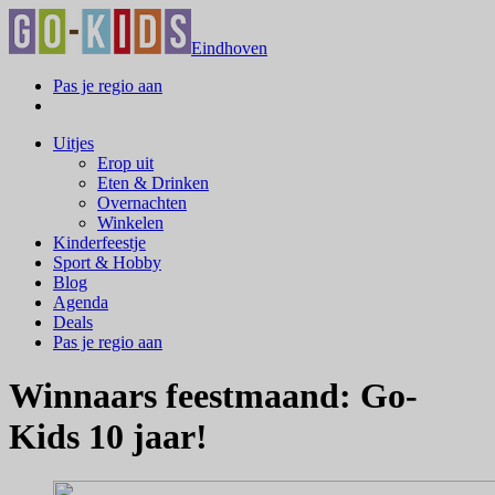
Eindhoven
Pas je regio aan
Uitjes
Erop uit
Eten & Drinken
Overnachten
Winkelen
Kinderfeestje
Sport & Hobby
Blog
Agenda
Deals
Pas je regio aan
Winnaars feestmaand: Go-
Kids 10 jaar!