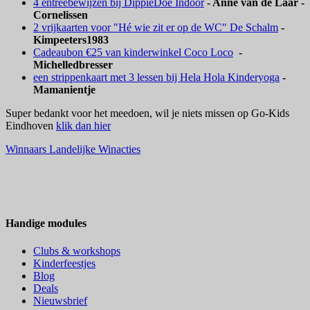
4 entreebewijzen bij DippieDoe Indoor
- Anne van de Laar -
Cornelissen
2 vrijkaarten voor "Hé wie zit er op de WC" De Schalm
-
Kimpeeters1983
Cadeaubon €25 van kinderwinkel Coco Loco
-
Michelledbresser
een strippenkaart met 3 lessen bij Hela Hola Kinderyoga
-
Mamanientje
Super bedankt voor het meedoen, wil je niets missen op Go-Kids
Eindhoven
klik dan hier
Winnaars Landelijke Winacties
Handige modules
Clubs & workshops
Kinderfeestjes
Blog
Deals
Nieuwsbrief