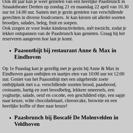
Ook dit jaar kan je weer genieten van een heerlijke Paasbrunch in
Smaaktheater Dertien op zondag 21 en maandag 22 april van 10.30
uur tot 14.00 uur. Samen met je gezin genieten van verschillende
gerechten in diverse foodcorners. Je kan kiezen uit allerlei soorten
broodjes, salades, beleg, fruit en soepen.
Ook zorgen ze voor leuke kinderactiviteiten, mét toezicht, zodat je
lekker ontspannen van de Paasbrunch kan genieten. Graag bij het
reserveren aangeven hoe laat je komt.
Paasontbijt bij restaurant Anne & Max in
Eindhoven
Op 1e Paasdag kan je gezellig met je gezin bij Anne & Max in
Eindhoven gaan ontbijten en taartjes eten van 10:00 uur tot 12:00
uur. Geniet van het Paasontbijt met een uitgebreide zoete
ontbijtplank met o.a. verschillende soorten brood, paasbrood,
croissants, hartig en zoet broodbeleg, lekkere smeersels, een
yoghurtje, salade, oeuf en cocotte, een geschilderd eitje, een sapje
naar keuze, witte chocoladetaart, cheesecake, brownie en een
heerlijke koffie of thee naar keuze!
Paasbrunch bij Boscafé De Molenvelden in
Veldhoven