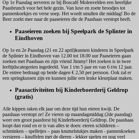
Op 1e Paasdag serveren ze bij Boscafé Molenvelden een heerlijke
Paasbrunch voor het hele gezin. Van luxe en zoete broodjes tot
pannenkoekjes en verse soep. Het wordt smullen die middag! Bo de
Beer zoekt mee naar de paaseieren die de Paashaas verstopt heeft.
Paaseieren zoeken bij Speelpark de Splinter in
Eindhoven
Op 1e en 2e Paasdag (21 en 22 april)kunnen kinderen in Speelpark
de Splinter in Eindhoven van 12.00 tot 18.00 uur Paaseieren gaan
zoeken met Paashaas en zijn vriend Jimmy! Het zoeken is in twee
leeftijdscategorien ingedeeld. Van 1 t/m 5 jaar en van 6 t/m 12 jaar.
De entree bedraagt op beide dagen € 2,50 per persoon. Ook zal er
een springkussen zijn en kunnen jullie een leuke kleurplaat maken.
Paasactiviteiten bij Kinderboerderij Geldrop
(gratis)
Alle kippen raken elk jaar om deze tijd hun eieren kwijt. De
paashaas verstopt ze! Ze vieren op maandagmiddag (2de paasdag)
weer een groot paasfeest bij Kinderboerderij Geldrop. De paashaas
loopt dan rond en er is van alles te doen: eieren schilderen –
schminken – spelletjes – paas knutselstukjes maken - pannenkoeken
versieren – knuffelen met de dieren - lekker spelen en nog veel