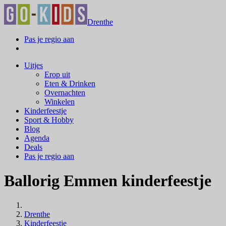
Drenthe
Pas je regio aan
Uitjes
Erop uit
Eten & Drinken
Overnachten
Winkelen
Kinderfeestje
Sport & Hobby
Blog
Agenda
Deals
Pas je regio aan
Ballorig Emmen kinderfeestje
Drenthe
Kinderfeestje