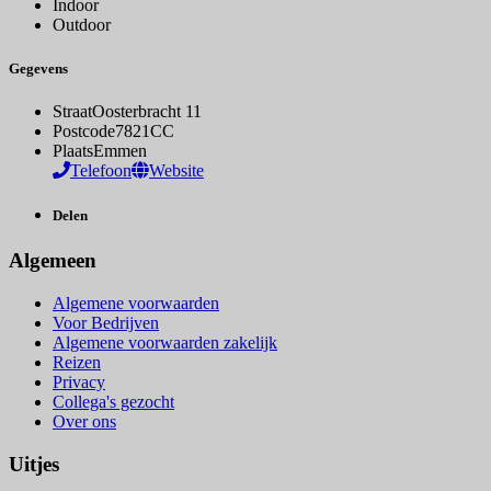
Indoor
Outdoor
Gegevens
Straat
Oosterbracht 11
Postcode
7821CC
Plaats
Emmen
Telefoon
Website
Delen
Algemeen
Algemene voorwaarden
Voor Bedrijven
Algemene voorwaarden zakelijk
Reizen
Privacy
Collega's gezocht
Over ons
Uitjes