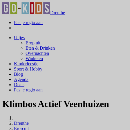
Drenthe
Pas je regio aan
Uitjes
Erop uit
Eten & Drinken
Overnachten
Winkelen
Kinderfeestje
Sport & Hobby
Blog
Agenda
Deals
Pas je regio aan
Klimbos Actief Veenhuizen
Drenthe
Erop uit