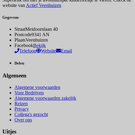
website van
Actief Veenhuizen
Gegevens
Straat
Meidoornlaan 40
Postcode
9341 AN
Plaats
Veenhuizen
Facebook
Bekijk
Telefoon
Website
Email
Delen
Algemeen
Algemene voorwaarden
Voor Bedrijven
Algemene voorwaarden zakelijk
Reizen
Privacy
Collega's gezocht
Over ons
Uitjes