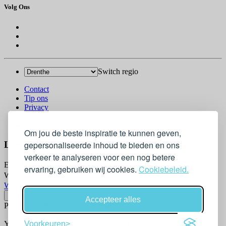
Volg Ons
Switch regio
Contact
Tip ons
Privacy
Log in
© 2026 Go-Kids
Om jou de beste inspiratie te kunnen geven,
gepersonaliseerde inhoud te bieden en ons
Log In
verkeer te analyseren voor een nog betere
Email
ervaring, gebruiken wij cookies.
Cookiebeleid.
Wachtwoord
Wachtwoord vergeten?
Accepteer alles
Please confirm login email below
Voorkeuren
You will receive an email containing a link allowing you to reset