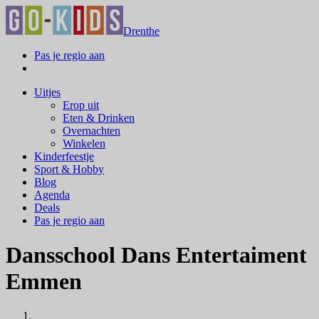
Drenthe
Pas je regio aan
Uitjes
Erop uit
Eten & Drinken
Overnachten
Winkelen
Kinderfeestje
Sport & Hobby
Blog
Agenda
Deals
Pas je regio aan
Dansschool Dans Entertaiment
Emmen