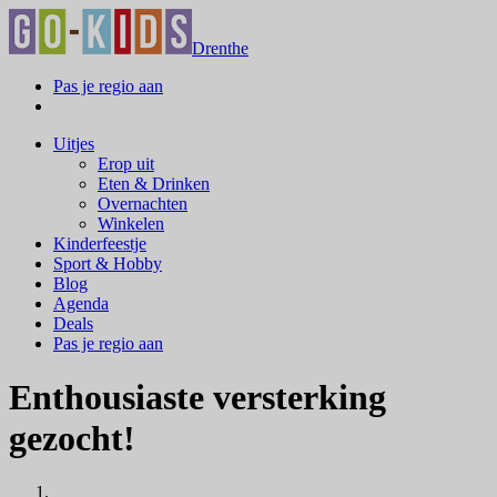
Drenthe
Pas je regio aan
Uitjes
Erop uit
Eten & Drinken
Overnachten
Winkelen
Kinderfeestje
Sport & Hobby
Blog
Agenda
Deals
Pas je regio aan
Enthousiaste versterking
gezocht!