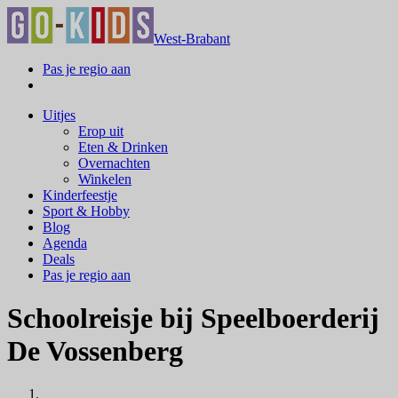
West-Brabant
Pas je regio aan
Uitjes
Erop uit
Eten & Drinken
Overnachten
Winkelen
Kinderfeestje
Sport & Hobby
Blog
Agenda
Deals
Pas je regio aan
Schoolreisje bij Speelboerderij
De Vossenberg