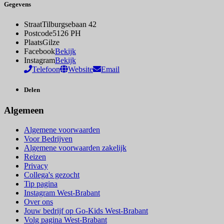
Gegevens
Straat
Tilburgsebaan 42
Postcode
5126 PH
Plaats
Gilze
Facebook
Bekijk
Instagram
Bekijk
Telefoon
Website
Email
Delen
Algemeen
Algemene voorwaarden
Voor Bedrijven
Algemene voorwaarden zakelijk
Reizen
Privacy
Collega's gezocht
Tip pagina
Instagram West-Brabant
Over ons
Jouw bedrijf op Go-Kids West-Brabant
Volg pagina West-Brabant