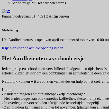
Schoolreisje bij Het aardbeienterras
Pannenhoefsebaan 31, 4891 ZA Rijsbergen
Navigeer naar
Mededeling
Het Aardbeienterras is open van april tot en met oktober van 10.00 uu
Kijk hier voor de actuele openingstijden
Het Aardbeienterras schoolreisje
Iedere groep en school heeft verschillende budgetten en tijdschema's
scholen kiezen ervoor om een combinatie van activiteiten te doen en d
Natuurlijk kunnen wij u voorzien van advies en hulp bij het creëren
Let op
:
- Kinderen mogen zelf hun lunchpakketje meebre
- Het is niet toegestaan om kannetjes koffie/thee, flessen ranja etc me
- In overleg zijn voor scholen afwijkende bezoektijden mogelijk.
- Zelf plukken kan vanaf eind mei tot november. (planten kan al vanaf 