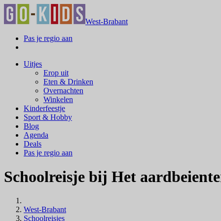
West-Brabant
Pas je regio aan
Uitjes
Erop uit
Eten & Drinken
Overnachten
Winkelen
Kinderfeestje
Sport & Hobby
Blog
Agenda
Deals
Pas je regio aan
Schoolreisje bij Het aardbeiente
West-Brabant
Schoolreisjes