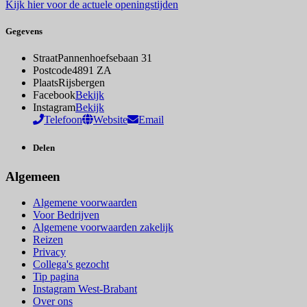
Kijk hier voor de actuele openingstijden
Gegevens
Straat
Pannenhoefsebaan 31
Postcode
4891 ZA
Plaats
Rijsbergen
Facebook
Bekijk
Instagram
Bekijk
Telefoon
Website
Email
Delen
Algemeen
Algemene voorwaarden
Voor Bedrijven
Algemene voorwaarden zakelijk
Reizen
Privacy
Collega's gezocht
Tip pagina
Instagram West-Brabant
Over ons