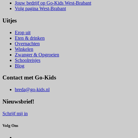
Jouw bedrijf op Go-Kids West-Brabant
Volg pagina West-Brabant
Uitjes
Erop uit
Eten & drinken
Overnachten
Winkelen
Zwanger & Opgroeien
Schoolreisjes
Blog
Contact met Go-Kids
breda@go-kids.nl
Nieuwsbrief!
Schrijf mij in
Volg Ons