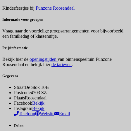
Kinderfeestjes bij
Funzone Roosendaal
Informatie voor groepen
Vraag naar de voordelige groepsarrangementen voor bijvoorbeeld
een familiedag of klassenuitje.
Prijsinformatie
Bekijk hier de
openingstijden
van binnenspeeltuin Funzone
Roosendaal en bekijk hier
de tarieven
.
Gegevens
Straat
De Stok 10B
Postcode
4703 SZ
Plaats
Roosendaal
Facebook
Bekijk
Instagram
Bekijk
Telefoon
Website
Email
Delen