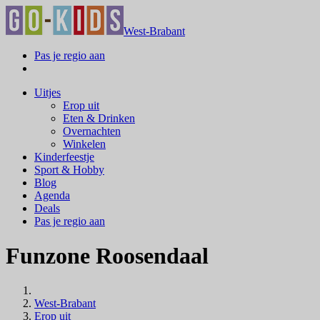
West-Brabant
Pas je regio aan
Uitjes
Erop uit
Eten & Drinken
Overnachten
Winkelen
Kinderfeestje
Sport & Hobby
Blog
Agenda
Deals
Pas je regio aan
Funzone Roosendaal
West-Brabant
Erop uit