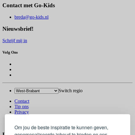
Contact met Go-Kids
breda@go-kids.nl
Nieuwsbrief!
Schrijf mij in
Volg Ons
Switch regio
Contact
Tip ons
Privacy
Log in
© 2026 Go-Kids
Om jou de beste inspiratie te kunnen geven,
gepersonaliseerde inhoud te bieden en ons
Log In