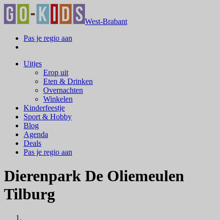
West-Brabant
Pas je regio aan
Uitjes
Erop uit
Eten & Drinken
Overnachten
Winkelen
Kinderfeestje
Sport & Hobby
Blog
Agenda
Deals
Pas je regio aan
Dierenpark De Oliemeulen
Tilburg