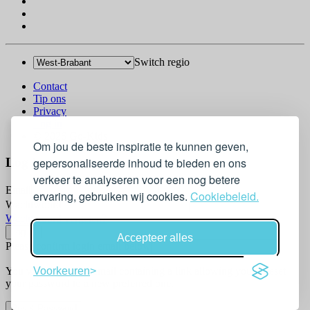
Switch regio
Contact
Tip ons
Privacy
Log in
© 2026 Go-Kids
Om jou de beste inspiratie te kunnen geven,
gepersonaliseerde inhoud te bieden en ons
Log In
verkeer te analyseren voor een nog betere
Email
ervaring, gebruiken wij cookies.
Cookiebeleid.
Wachtwoord
Wachtwoord vergeten?
Accepteer alles
Please confirm login email below
You will receive an email containing a link allowing you to reset
Voorkeuren
your password to a new preferred one.