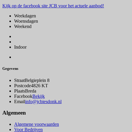
Kijk op de facebook site JCB voor het actuele aanbod!
Weekdagen
Woensdagen
Weekend
Indoor
Gegevens
Straat
Belgieplein 8
Postcode
4826 KT
Plaats
Breda
Facebook
Bekijk
Email
info@jcbiesdonk.nl
Algemeen
Algemene voorwaarden
Voor Bedrijven