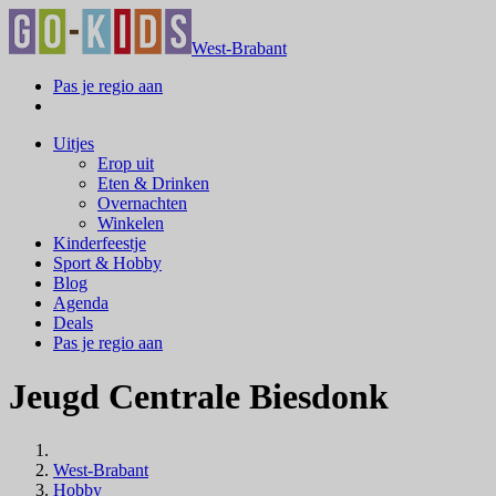
West-Brabant
Pas je regio aan
Uitjes
Erop uit
Eten & Drinken
Overnachten
Winkelen
Kinderfeestje
Sport & Hobby
Blog
Agenda
Deals
Pas je regio aan
Jeugd Centrale Biesdonk
West-Brabant
Hobby