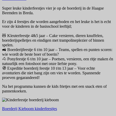
Super leuke kinderfeestjes vier je op de boerderij in de Haagse
Beemden in Breda.
Er zijn 4 feestjes die worden aangeboden en het leuke is het is echt
voor de kinderen in de basisschool leeftijd;
🧸 Kleuterfeestje 4&5 jaar – Cake versieren, dieren knuffelen,
boerderijspelletjes en eindigen met trampolineplezier of binnen
spelen.
🚜 Boerderijfeestje 6 t/m 10 jaar – Teams, spellen en punten scoren:
wie wordt de beste boer of boerin?
🐴 Ponyfeestje 6 t/m 10 jaar – Poetsen, versieren, een ritje maken én
natuurlijk een fotoshoot met onze liefste pony.
🧭 Expeditie boerderij feestje 10 t/m 13 jaar – Voor echte
avonturiers die niet bang zijn om vies te worden. Spannende
proeven gegarandeerd!
Na het programma kunnen de kids frietjes met een snack eten of
pannenkoeken.
Boerderij Kieboom kinderfeestjes