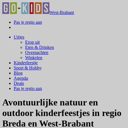
West-Brabant
Pas je regio aan
Uitjes
Erop uit
Eten & Drinken
Overnachten
Winkelen
Kinderfeestje
Sport & Hobby
Blog
Agenda
Deals
Pas je regio aan
Avontuurlijke natuur en
outdoor kinderfeestjes in regio
Breda en West-Brabant