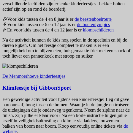
verschillende leeftijden zijn er leuke kinderfeestjes. Lekker buiten
actief zijn op en rond de boerderij.
🎉Voor kids tussen de 4 en 8 jaar is er
de beestenboelroute
🎉Voor kids tussen de 6 en 12 jaar is er
de boerenlympics
🎉En voor kids tussen de 4 en 12 jaar is er
klompschilderen
Na de activiteit kunnen de kids nog spelen in de speeltuin en bij de
dieren kijken. Om het feestje compleet te maken is er een
mogelijkheid om te blijven eten, huisgemaakte friet met een snack of
toch liever een pannenkoek met stroop en suiker.
De Menmoerhoeve kinderfeestjes
Klimfeestje bij GibbonSport
Een geweldige activiteit voor tijdens een kinderfeestje! Leg dit gave
parcours af, hoog tussen de bomen. Waan je in de jungle en trotseer
de uitdagingen die je onderweg tegenkomt. Neem de zipline naar de
finish. Zijn jullie er klaar voor? Na een korte instructie tuigen jullie
jezelf in veiligheidsuitrusting en klim je via ladders, touwen en
balken van boom naar boom. Koop eenvoudig online tickets via
de
website
.