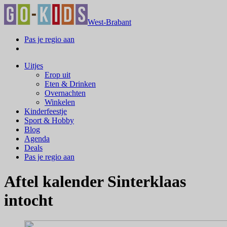
West-Brabant
Pas je regio aan
Uitjes
Erop uit
Eten & Drinken
Overnachten
Winkelen
Kinderfeestje
Sport & Hobby
Blog
Agenda
Deals
Pas je regio aan
Aftel kalender Sinterklaas
intocht