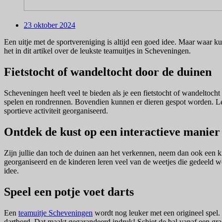
23 oktober 2024
Een uitje met de sportvereniging is altijd een goed idee. Maar waar k
het in dit artikel over de leukste teamuitjes in Scheveningen.
Fietstocht of wandeltocht door de duinen
Scheveningen heeft veel te bieden als je een fietstocht of wandeltoc
spelen en rondrennen. Bovendien kunnen er dieren gespot worden. Leu
sportieve activiteit georganiseerd.
Ontdek de kust op een interactieve manier
Zijn jullie dan toch de duinen aan het verkennen, neem dan ook een k
georganiseerd en de kinderen leren veel van de weetjes die gedeeld w
idee.
Speel een potje voet darts
Een
teamuitje Scheveningen
wordt nog leuker met een origineel spel. 
dartbord. Dat maakt gegarandeerd indruk! Schiet de bal vanaf een gra