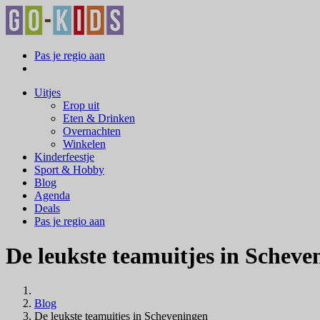
Pas je regio aan
Uitjes
Erop uit
Eten & Drinken
Overnachten
Winkelen
Kinderfeestje
Sport & Hobby
Blog
Agenda
Deals
Pas je regio aan
De leukste teamuitjes in Scheve
Blog
De leukste teamuitjes in Scheveningen