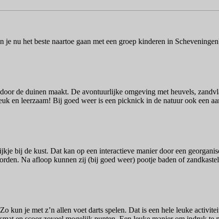
un je nu het beste naartoe gaan met een groep kinderen in Scheveningen?
ht door de duinen maakt. De avontuurlijke omgeving met heuvels, zandv
k en leerzaam! Bij goed weer is een picknick in de natuur ook een aa
ijkje bij de kust. Dat kan op een interactieve manier door een georgan
orden. Na afloop kunnen zij (bij goed weer) pootje baden of zandkastel
Zo kun je met z’n allen voet darts spelen. Dat is een hele leuke activi
smat en scoor zoveel mogelijk punten. Een leuke manier om indruk te ma