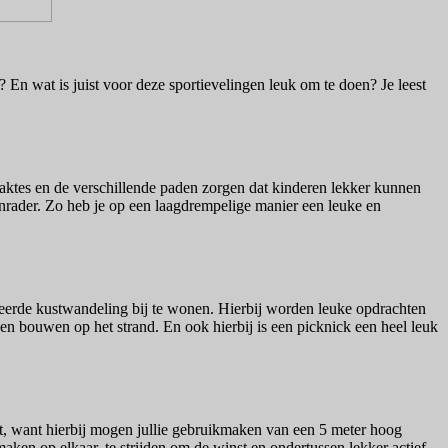
 En wat is juist voor deze sportievelingen leuk om te doen? Je leest
laktes en de verschillende paden zorgen dat kinderen lekker kunnen
nrader. Zo heb je op een laagdrempelige manier een leuke en
iseerde kustwandeling bij te wonen. Hierbij worden leuke opdrachten
en bouwen op het strand. En ook hierbij is een picknick een heel leuk
teit, want hierbij mogen jullie gebruikmaken van een 5 meter hoog
ken op elkaar, te strijden om de winst en ondertussen lekker actief